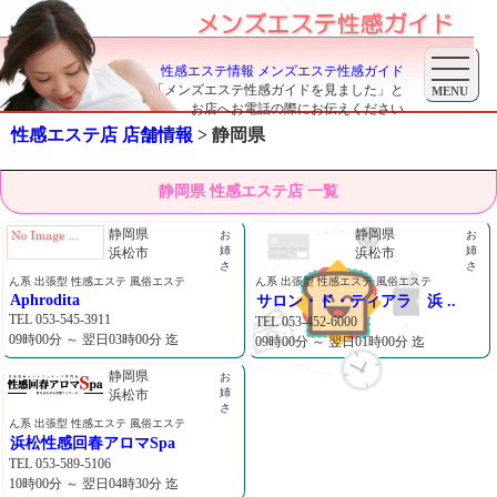
性感エステ情報 メンズエステ性感ガイド
「メンズエステ性感ガイドを見ました」と
お店へお電話の際にお伝えください
性感エステ店 店舗情報
> 静岡県
静岡県 性感エステ店 一覧
静岡県
静岡県
お
お
姉
姉
浜松市
浜松市
さ
さ
ん系 出張型 性感エステ 風俗エステ
ん系 出張型 性感エステ 風俗エステ
Aphrodita
サロン・ド・ティアラ 浜 ..
TEL 053-545-3911
TEL 053-452-6000
09時00分 ～ 翌日03時00分 迄
09時00分 ～ 翌日01時00分 迄
静岡県
お
姉
浜松市
さ
ん系 出張型 性感エステ 風俗エステ
浜松性感回春アロマSpa
TEL 053-589-5106
10時00分 ～ 翌日04時30分 迄