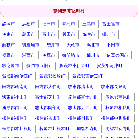
静岡県 市区町村
静岡市
浜松市
沼津市
熱海市
三島市
富士宮市
伊東市
島田市
富士市
磐田市
焼津市
掛川市
藤枝市
御殿場市
袋井市
天竜市
浜北市
下田市
裾野市
湖西市
伊豆市
御前崎市
菊川市
伊豆の国市
牧之原市
静岡市（旧）
賀茂郡東伊豆町
賀茂郡河津町
賀茂郡南伊豆町
賀茂郡松崎町
賀茂郡西伊豆町
田方郡函南町
田方郡大仁町
駿東郡清水町
駿東郡長泉町
駿東郡小山町
富士郡芝川町
庵原郡富士川町
庵原郡蒲原町
庵原郡由比町
志太郡岡部町
志太郡大井川町
榛原郡相良町
榛原郡榛原町
榛原郡吉田町
榛原郡川根町
榛原郡中川根町
榛原郡本川根町
榛原郡川根本町
周智郡森町
周智郡春野町